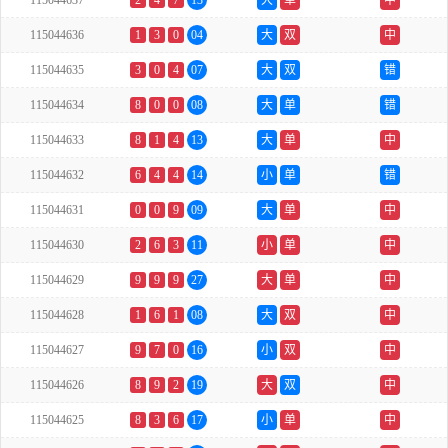
115044637
2
4
7
13
大
单
中
115044636
1
3
0
04
大
双
中
115044635
3
0
4
07
大
双
错
115044634
8
0
0
08
大
单
错
115044633
8
1
4
13
大
单
中
115044632
6
4
4
14
小
单
错
115044631
0
0
9
09
大
单
中
115044630
2
6
3
11
小
单
中
115044629
9
9
9
27
大
单
中
115044628
1
6
1
08
大
双
中
115044627
9
7
0
16
小
双
中
115044626
8
9
2
19
大
双
中
115044625
8
3
6
17
小
单
中