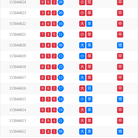
115044624
0
6
2
08
小
双
中
115044623
3
4
2
09
小
单
中
115044622
4
6
6
16
大
单
中
115044621
7
4
0
11
小
单
中
115044620
3
4
1
08
大
单
错
115044619
8
5
2
15
小
单
中
115044618
8
8
7
23
大
单
中
115044617
6
4
3
13
大
单
中
115044616
9
6
2
17
大
双
中
115044615
1
5
8
14
小
单
错
115044614
9
1
6
16
大
单
中
115044613
8
9
4
21
大
单
中
115044612
3
4
1
08
大
单
错