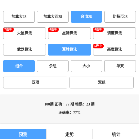
加拿大28
加拿大西28
台湾28
比特币28
火星算法
星际算法
调度算法
武器算法
军胜算法
恶魔算法
组合
杀组
大小
单双
双项
双组
100期 正确：77 期 错误：23 期
正确率：77%
预测
走势
统计