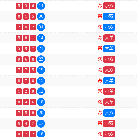
14
殺
小双
5
3
6
06
殺
小双
0
1
5
04
殺
小双
2
0
2
14
殺
大单
5
8
1
21
殺
大单
5
9
7
23
殺
小双
9
6
8
19
殺
大双
7
7
5
15
殺
大单
8
7
0
12
殺
小单
1
2
9
18
殺
大单
8
4
6
20
殺
大双
7
5
8
17
殺
小双
6
4
7
18
殺
小双
9
7
2