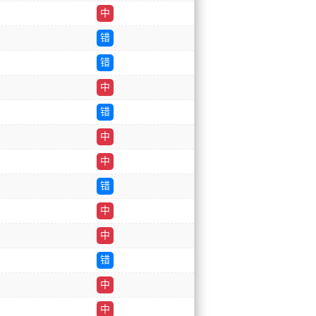
中
错
错
中
错
中
中
错
中
中
错
中
中