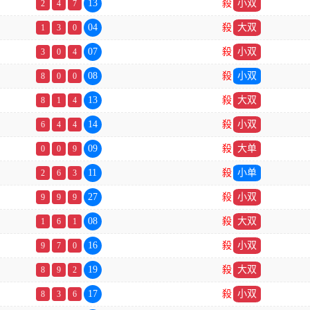
13
殺
小双
2
4
7
04
殺
大双
1
3
0
07
殺
小双
3
0
4
08
殺
小双
8
0
0
13
殺
大双
8
1
4
14
殺
小双
6
4
4
09
殺
大单
0
0
9
11
殺
小单
2
6
3
27
殺
小双
9
9
9
08
殺
大双
1
6
1
16
殺
小双
9
7
0
19
殺
大双
8
9
2
17
殺
小双
8
3
6