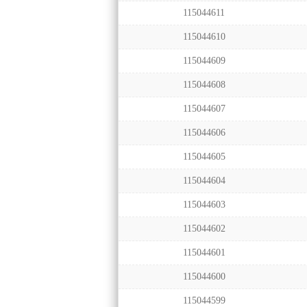
115044611
115044610
115044609
115044608
115044607
115044606
115044605
115044604
115044603
115044602
115044601
115044600
115044599