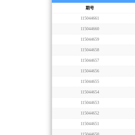
期号
115044661
115044660
115044659
115044658
115044657
115044656
115044655
115044654
115044653
115044652
115044651
115044650