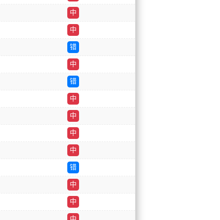
中
中
错
中
错
中
中
中
中
错
中
中
中