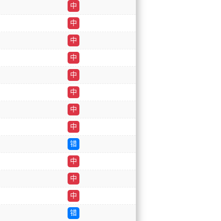
中
中
中
中
中
中
中
中
错
中
中
中
错