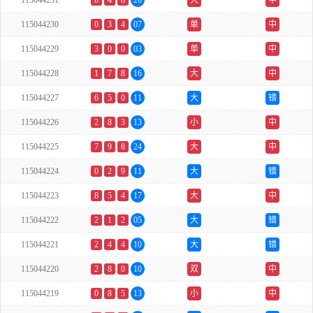
115044231
8
4
8
20
大
中
115044230
0
3
4
07
单
中
115044229
3
0
0
03
单
中
115044228
1
7
8
16
大
中
115044227
6
5
0
11
大
错
115044226
2
8
3
13
小
中
115044225
7
9
8
24
大
中
115044224
0
2
9
11
大
错
115044223
8
5
4
17
大
中
115044222
2
1
2
05
大
错
115044221
2
4
4
10
大
错
115044220
2
8
0
10
双
中
115044219
0
8
5
13
小
中