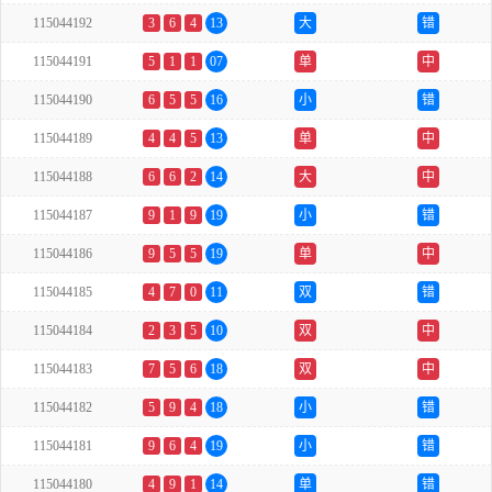
115044192
3
6
4
13
大
错
115044191
5
1
1
07
单
中
115044190
6
5
5
16
小
错
115044189
4
4
5
13
单
中
115044188
6
6
2
14
大
中
115044187
9
1
9
19
小
错
115044186
9
5
5
19
单
中
115044185
4
7
0
11
双
错
115044184
2
3
5
10
双
中
115044183
7
5
6
18
双
中
115044182
5
9
4
18
小
错
115044181
9
6
4
19
小
错
115044180
4
9
1
14
单
错