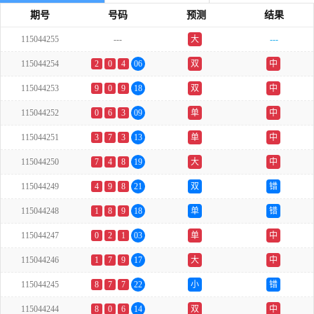
期号
号码
预测
结果
115044255
---
大
---
115044254
2
0
4
06
双
中
115044253
9
0
9
18
双
中
115044252
0
6
3
09
单
中
115044251
3
7
3
13
单
中
115044250
7
4
8
19
大
中
115044249
4
9
8
21
双
错
115044248
1
8
9
18
单
错
115044247
0
2
1
03
单
中
115044246
1
7
9
17
大
中
115044245
8
7
7
22
小
错
115044244
8
0
6
14
双
中