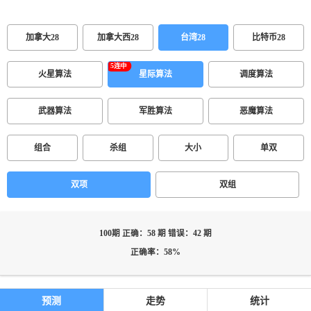
加拿大28
加拿大西28
台湾28
比特币28
火星算法
星际算法
调度算法
武器算法
军胜算法
恶魔算法
组合
杀组
大小
单双
双项
双组
100期 正确：58 期 错误：42 期
正确率：58%
预测
走势
统计