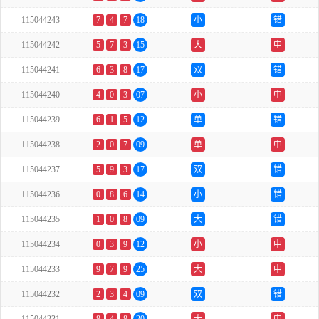
115044243
7
4
7
18
小
错
115044242
5
7
3
15
大
中
115044241
6
3
8
17
双
错
115044240
4
0
3
07
小
中
115044239
6
1
5
12
单
错
115044238
2
0
7
09
单
中
115044237
5
9
3
17
双
错
115044236
0
8
6
14
小
错
115044235
1
0
8
09
大
错
115044234
0
3
9
12
小
中
115044233
9
7
9
25
大
中
115044232
2
3
4
09
双
错