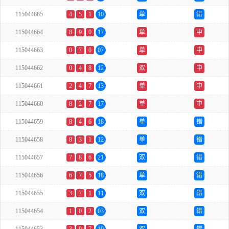
115044665
4
5
1
10
单
错
115044664
8
9
0
17
单
中
115044663
0
7
0
07
单
中
115044662
0
4
8
12
双
中
115044661
2
4
7
13
单
中
115044660
8
2
7
17
单
中
115044659
8
4
6
18
单
错
115044658
8
3
1
12
单
错
115044657
7
8
6
21
双
错
115044656
6
7
5
18
单
错
115044655
3
7
1
11
双
错
115044654
1
0
2
03
双
错