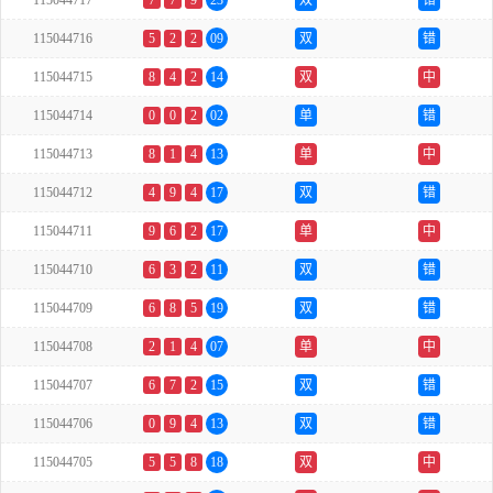
115044717
7
7
9
23
双
错
115044716
5
2
2
09
双
错
115044715
8
4
2
14
双
中
115044714
0
0
2
02
单
错
115044713
8
1
4
13
单
中
115044712
4
9
4
17
双
错
115044711
9
6
2
17
单
中
115044710
6
3
2
11
双
错
115044709
6
8
5
19
双
错
115044708
2
1
4
07
单
中
115044707
6
7
2
15
双
错
115044706
0
9
4
13
双
错
115044705
5
5
8
18
双
中