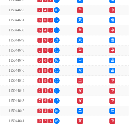
115044653
3
9
7
19
双
错
115044652
2
4
3
09
单
中
115044651
8
0
9
17
双
错
115044650
6
4
5
15
单
中
115044649
7
9
5
21
双
错
115044648
2
7
4
13
单
中
115044647
5
0
3
08
单
错
115044646
3
9
3
15
双
错
115044645
3
9
3
15
单
中
115044644
2
4
8
14
双
中
115044643
7
6
5
18
双
中
115044642
0
4
0
04
单
错
115044641
0
2
4
06
双
中