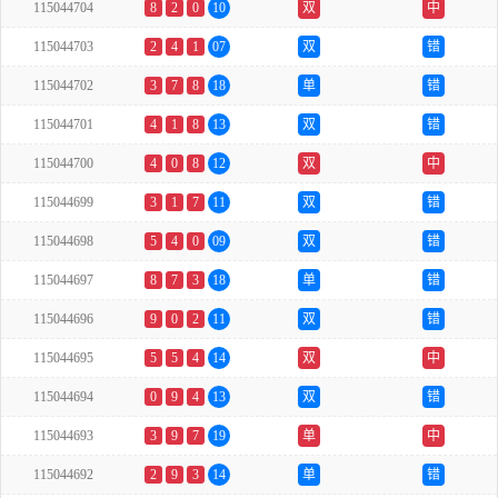
115044704
8
2
0
10
双
中
115044703
2
4
1
07
双
错
115044702
3
7
8
18
单
错
115044701
4
1
8
13
双
错
115044700
4
0
8
12
双
中
115044699
3
1
7
11
双
错
115044698
5
4
0
09
双
错
115044697
8
7
3
18
单
错
115044696
9
0
2
11
双
错
115044695
5
5
4
14
双
中
115044694
0
9
4
13
双
错
115044693
3
9
7
19
单
中
115044692
2
9
3
14
单
错