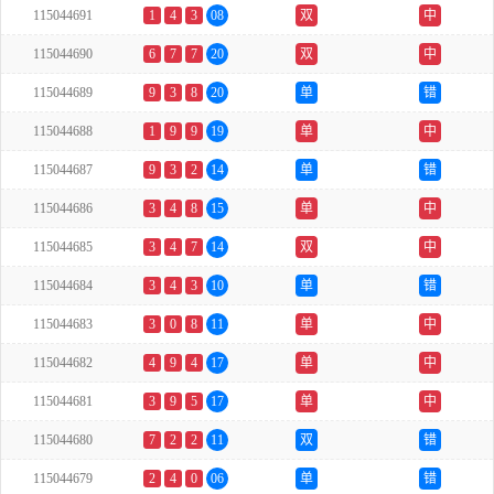
115044691
1
4
3
08
双
中
115044690
6
7
7
20
双
中
115044689
9
3
8
20
单
错
115044688
1
9
9
19
单
中
115044687
9
3
2
14
单
错
115044686
3
4
8
15
单
中
115044685
3
4
7
14
双
中
115044684
3
4
3
10
单
错
115044683
3
0
8
11
单
中
115044682
4
9
4
17
单
中
115044681
3
9
5
17
单
中
115044680
7
2
2
11
双
错
115044679
2
4
0
06
单
错