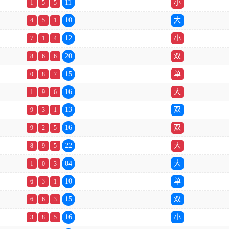
11
小
1
5
5
10
大
4
5
1
12
小
7
1
4
20
双
8
6
6
15
单
0
8
7
16
大
1
9
6
13
双
9
3
1
16
双
9
2
5
22
大
8
9
5
04
大
1
0
3
10
单
6
3
1
15
双
6
6
3
16
小
3
8
5