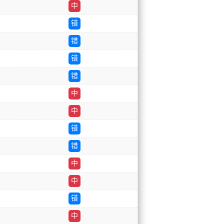
中
错
错
错
错
中
中
错
错
中
中
错
中