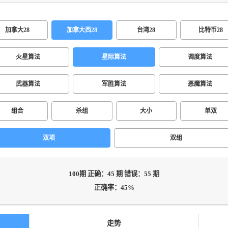
加拿大28
加拿大西28
台湾28
比特币28
火星算法
星际算法
调度算法
武器算法
军胜算法
恶魔算法
组合
杀组
大小
单双
双项
双组
100期 正确：45 期 错误：55 期
正确率：45%
走势