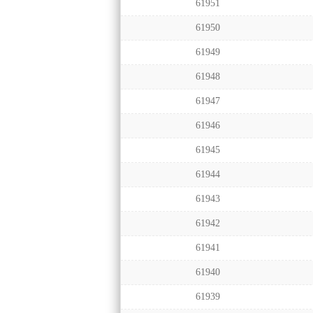
61951
61950
61949
61948
61947
61946
61945
61944
61943
61942
61941
61940
61939