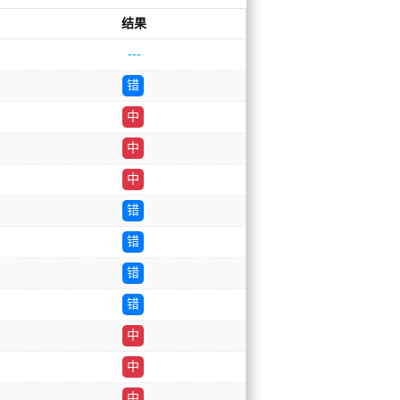
结果
---
错
中
中
中
错
错
错
错
中
中
中