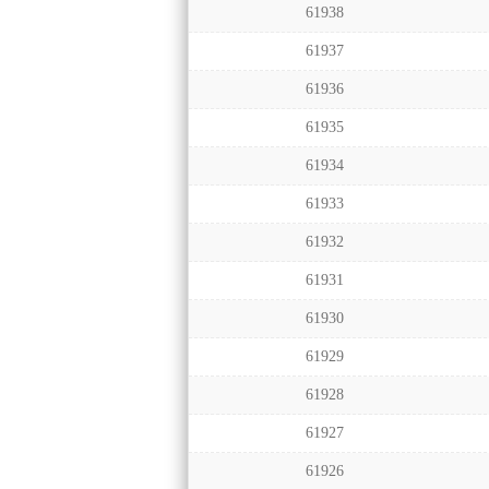
61938
61937
61936
61935
61934
61933
61932
61931
61930
61929
61928
61927
61926