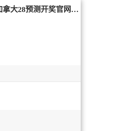
在线网址:28yC.com 加拿大28-PC预测-pc开奖结果预测加拿大|加拿大28预测开奖官网咪牌|飞飞28加拿大在线预测