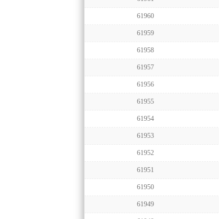
61960
61959
61958
61957
61956
61955
61954
61953
61952
61951
61950
61949