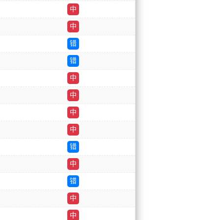
中
中
错
错
中
中
中
中
错
中
错
中
中