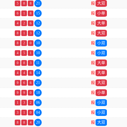
21
殺
大双
5
8
8
15
殺
小单
6
1
8
12
殺
大单
4
2
6
12
殺
大双
8
1
3
10
殺
小双
8
2
0
10
殺
小双
4
5
1
11
殺
大单
0
8
3
14
殺
大单
4
4
6
21
殺
大双
9
6
6
18
殺
小单
9
9
0
06
殺
小双
1
3
2
04
殺
小双
3
1
0
20
殺
大双
8
8
4