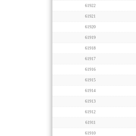
61922
61921
61920
61919
61918
61917
61916
61915
61914
61913
61912
61911
61910