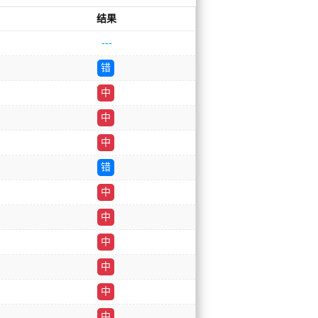
结果
---
错
中
中
中
错
中
中
中
中
中
中