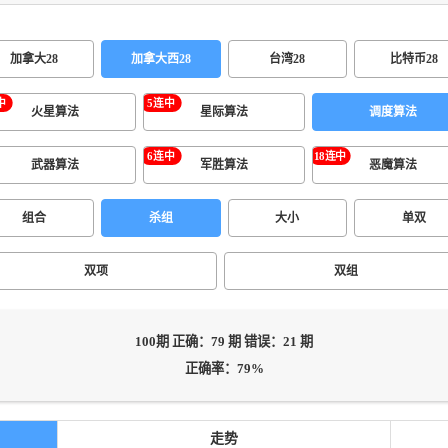
加拿大28
加拿大西28
台湾28
比特币28
火星算法
星际算法
调度算法
武器算法
军胜算法
恶魔算法
组合
杀组
大小
单双
双项
双组
100期 正确：79 期 错误：21 期
正确率：79%
走势