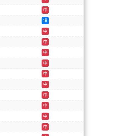
中
错
中
中
中
中
中
中
中
中
中
中