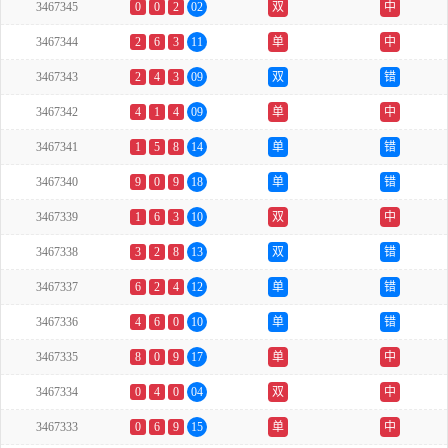
3467345
0
0
2
02
双
中
3467344
2
6
3
11
单
中
3467343
2
4
3
09
双
错
3467342
4
1
4
09
单
中
3467341
1
5
8
14
单
错
3467340
9
0
9
18
单
错
3467339
1
6
3
10
双
中
3467338
3
2
8
13
双
错
3467337
6
2
4
12
单
错
3467336
4
6
0
10
单
错
3467335
8
0
9
17
单
中
3467334
0
4
0
04
双
中
3467333
0
6
9
15
单
中