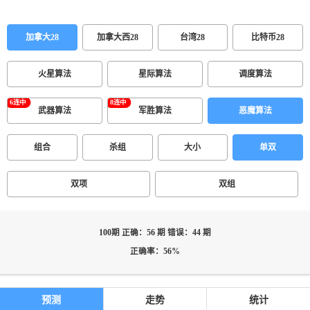
加拿大28
加拿大西28
台湾28
比特币28
火星算法
星际算法
调度算法
武器算法
军胜算法
恶魔算法
组合
杀组
大小
单双
双项
双组
100期 正确：56 期 错误：44 期
正确率：56%
预测
走势
统计