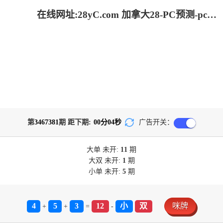
在线网址:28yC.com 加拿大28-PC预测-pc开奖结果预测加拿大|加拿大28预测开奖官网咪牌|飞飞28加拿大在线预测
第
3467381
期 距下期:
00
分
04
秒
广告开关：
大单
未开:
11
期
大双
未开:
1
期
小单
未开:
5
期
4
5
3
12
小
双
咪牌
+
+
=
-