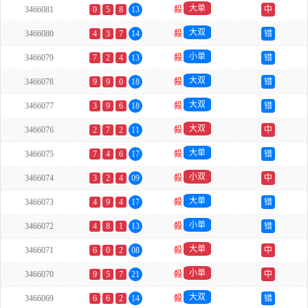
大单
3466081
0
5
8
13
殺
中
大双
3466080
4
3
7
14
殺
错
小单
3466079
7
2
4
13
殺
错
大双
3466078
9
9
0
18
殺
错
大双
3466077
3
9
6
18
殺
错
大双
3466076
2
7
2
11
殺
中
大单
3466075
7
4
6
17
殺
错
小双
3466074
3
2
4
09
殺
中
大单
3466073
4
9
4
17
殺
错
小单
3466072
4
8
1
13
殺
错
大单
3466071
6
0
2
08
殺
中
小单
3466070
9
5
7
21
殺
中
大双
3466069
6
6
2
14
殺
错