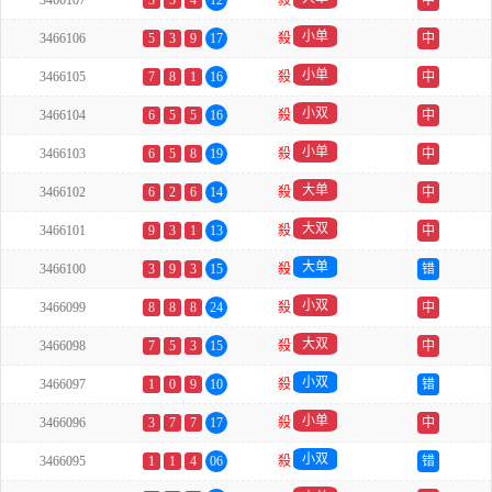
3466107
3
5
4
12
殺
中
小单
3466106
5
3
9
17
殺
中
小单
3466105
7
8
1
16
殺
中
小双
3466104
6
5
5
16
殺
中
小单
3466103
6
5
8
19
殺
中
大单
3466102
6
2
6
14
殺
中
大双
3466101
9
3
1
13
殺
中
大单
3466100
3
9
3
15
殺
错
小双
3466099
8
8
8
24
殺
中
大双
3466098
7
5
3
15
殺
中
小双
3466097
1
0
9
10
殺
错
小单
3466096
3
7
7
17
殺
中
小双
3466095
1
1
4
06
殺
错