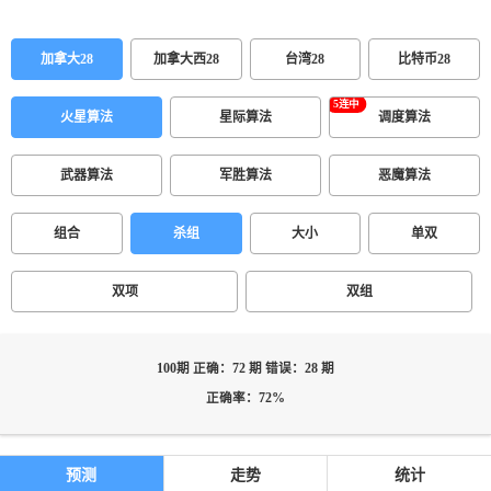
加拿大28
加拿大西28
台湾28
比特币28
火星算法
星际算法
调度算法
武器算法
军胜算法
恶魔算法
组合
杀组
大小
单双
双项
双组
100期 正确：72 期 错误：28 期
正确率：72%
预测
走势
统计