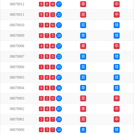
08070912
9
0
8
17
单
中
08070911
9
8
5
22
双
中
08070910
7
4
6
17
双
错
08070909
6
7
5
18
单
错
08070908
4
9
4
17
单
中
08070907
5
9
9
23
双
错
08070906
1
3
1
05
双
错
08070905
3
0
4
07
双
错
08070904
9
6
1
16
单
错
08070903
0
2
0
02
双
中
08070902
0
4
1
05
单
中
08070901
5
4
7
16
双
中
08070900
4
3
7
14
单
错