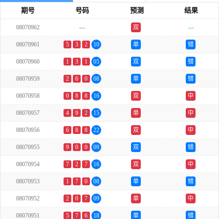
期号
号码
预测
结果
08070962
---
双
---
08070961
5
3
2
10
单
错
08070960
1
3
1
05
双
错
08070959
2
6
0
08
单
错
08070958
0
8
8
16
双
中
08070957
4
9
2
15
单
中
08070956
6
8
8
22
双
中
08070955
9
0
0
09
双
错
08070954
7
2
7
16
双
中
08070953
1
7
0
08
单
错
08070952
2
0
7
09
单
中
08070951
5
7
6
18
单
错