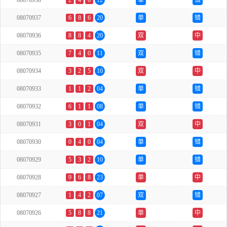
08070938
2
4
6
12
单
错
08070937
6
8
6
20
单
错
08070936
8
8
4
20
双
中
08070935
7
4
0
11
双
错
08070934
3
2
5
10
双
中
08070933
1
1
2
04
单
错
08070932
6
1
1
08
单
错
08070931
3
0
1
04
双
中
08070930
0
4
0
04
单
错
08070929
5
3
2
10
单
错
08070928
9
6
8
23
单
中
08070927
1
4
2
07
双
错
08070926
5
8
8
21
单
中