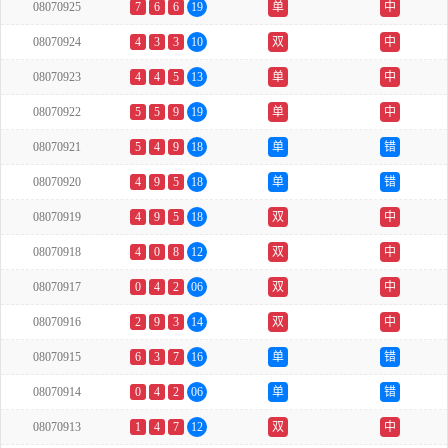
08070925
7
6
6
19
单
中
08070924
4
3
3
10
双
中
08070923
4
4
5
13
单
中
08070922
5
5
9
19
单
中
08070921
5
4
9
18
单
错
08070920
4
9
5
18
单
错
08070919
4
9
5
18
双
中
08070918
4
0
8
12
双
中
08070917
0
4
2
06
双
中
08070916
2
9
3
14
双
中
08070915
6
3
7
16
单
错
08070914
0
4
2
06
单
错
08070913
1
4
7
12
双
中