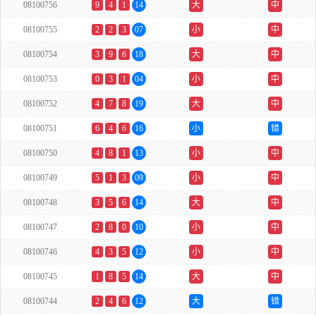
08100756
9
4
1
14
大
中
08100755
2
2
3
07
小
中
08100754
3
9
6
18
大
中
08100753
0
3
1
04
小
中
08100752
4
7
8
19
大
中
08100751
6
4
6
16
小
错
08100750
4
8
1
13
小
中
08100749
5
1
3
09
小
中
08100748
3
5
6
14
大
中
08100747
2
8
0
10
小
中
08100746
4
3
5
12
小
中
08100745
1
8
5
14
大
中
08100744
2
4
6
12
大
错