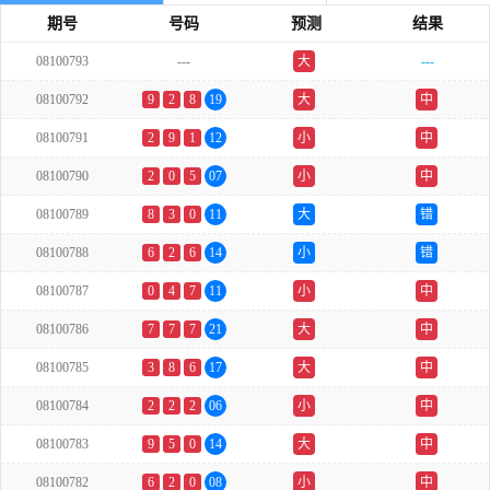
期号
号码
预测
结果
08100793
---
大
---
双
08100792
9
2
8
19
大
中
08100791
2
9
1
12
小
中
08100790
2
0
5
07
小
中
08100789
8
3
0
11
大
错
08100788
6
2
6
14
小
错
08100787
0
4
7
11
小
中
08100786
7
7
7
21
大
中
08100785
3
8
6
17
大
中
08100784
2
2
2
06
小
中
08100783
9
5
0
14
大
中
08100782
6
2
0
08
小
中