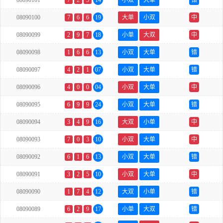
08090101
7
2
5
14
小双
大单
错
08090100
7
6
6
19
大单
小双
中
08090099
2
9
7
18
小单
大双
中
08090098
1
6
6
13
小双
大单
错
08090097
4
2
1
07
小双
大单
错
08090096
4
0
0
04
小双
大单
中
08090095
6
9
9
24
小双
大单
错
08090094
3
4
9
16
大双
小单
中
08090093
7
0
3
10
小双
大单
中
08090092
6
1
6
13
小双
大单
错
08090091
3
2
5
10
小双
大单
中
08090090
1
7
4
12
大双
小单
错
08090089
6
2
9
17
小单
大双
错