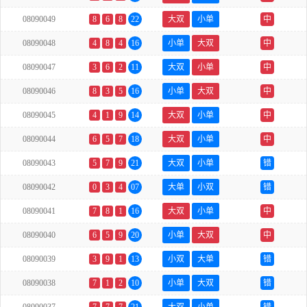
08090049
8
6
8
22
大双
小单
中
08090048
4
8
4
16
小单
大双
中
08090047
3
6
2
11
大双
小单
中
08090046
8
3
5
16
小单
大双
中
08090045
4
1
9
14
大双
小单
中
08090044
6
5
7
18
大双
小单
中
08090043
5
7
9
21
大双
小单
错
08090042
0
3
4
07
大单
小双
错
08090041
7
8
1
16
大双
小单
中
08090040
6
5
9
20
小单
大双
中
08090039
3
9
1
13
小双
大单
错
08090038
7
1
2
10
小单
大双
错