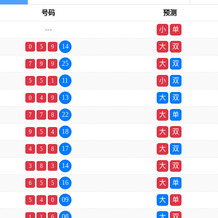
号码
预测
---
小
单
14
大
双
0
5
9
25
大
双
7
9
9
11
小
双
5
5
1
13
大
双
0
4
9
22
大
单
7
7
8
18
大
双
9
5
4
17
大
双
4
5
8
14
大
双
3
8
3
16
大
单
6
5
5
09
大
单
5
4
0
08
大
双
1
1
6