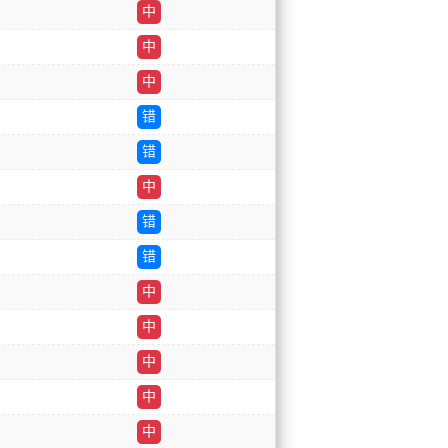
中
中
中
错
错
中
错
错
中
中
中
中
中