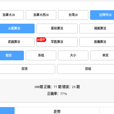
加拿大28
加拿大西28
台湾28
比特币28
火星算法
星际算法
调度算法
武器算法
军胜算法
恶魔算法
组合
杀组
大小
单双
双项
双组
100期 正确：77 期 错误：23 期
正确率：77%
走势