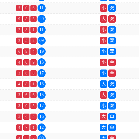
11
小
双
5
0
6
20
大
双
9
8
3
11
小
双
2
8
1
09
小
双
2
5
2
19
小
双
6
9
4
13
小
单
4
0
9
17
小
单
3
6
8
13
大
双
4
8
1
15
大
双
3
6
6
17
小
双
3
9
5
16
大
单
5
6
5
12
大
单
4
7
1
09
大
单
4
3
2