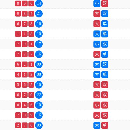
14
小
双
8
6
0
21
大
双
9
8
4
16
大
单
6
7
3
10
大
单
1
1
8
17
小
双
7
9
1
16
大
单
7
2
7
09
大
双
6
2
1
08
大
单
4
1
3
16
大
双
5
6
5
22
大
双
6
7
9
10
小
双
0
4
6
16
大
双
7
0
9
09
大
单
2
7
0