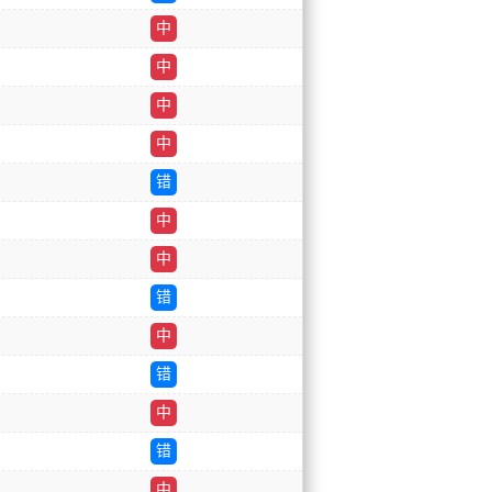
中
中
中
中
错
中
中
错
中
错
中
错
中