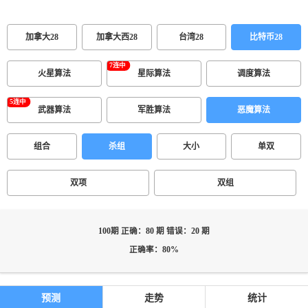
加拿大28
加拿大西28
台湾28
比特币28
火星算法
星际算法
调度算法
武器算法
军胜算法
恶魔算法
组合
杀组
大小
单双
双项
双组
100期 正确：80 期 错误：20 期
正确率：80%
预测
走势
统计