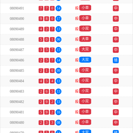
小单
08090491
7
7
0
14
殺
中
小单
08090490
9
8
0
17
殺
中
小双
08090489
4
2
7
13
殺
中
大单
08090488
5
0
1
06
殺
中
大双
08090487
3
5
7
15
殺
中
大双
08090486
2
5
7
14
殺
错
小双
08090485
2
1
6
09
殺
中
小双
08090484
4
5
4
13
殺
中
小双
08090483
2
6
5
13
殺
中
小双
08090482
2
9
2
13
殺
中
小单
08090481
5
9
2
16
殺
中
小单
08090480
2
3
3
08
殺
中
大双